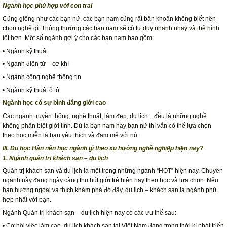
Ngành học phù hợp với con trai
Cũng giống như các bạn nữ, các bạn nam cũng rất băn khoăn không biết nên
chọn nghề gì. Thông thường các bạn nam sẽ có tư duy nhanh nhạy và thể hình
tốt hơn. Một số ngành gợi ý cho các bạn nam bao gồm:
• Ngành kỹ thuật
• Ngành điện tử – cơ khí
• Ngành công nghệ thông tin
• Ngành kỹ thuật ô tô
Ngành học có sự bình đẳng giới cao
Các ngành truyền thông, nghệ thuật, làm đẹp, du lịch... đều là những nghề
không phân biệt giới tính. Dù là bạn nam hay bạn nữ thì vẫn có thể lựa chọn
theo học miễn là bạn yêu thích và đam mê với nó.
III. Du học Hàn nên học ngành gì theo xu hướng nghề nghiệp hiện nay?
1. Ngành quản trị khách sạn – du lịch
Quản trị khách sạn và du lịch là một trong những ngành “HOT” hiện nay. Chuyên
ngành này đang ngày càng thu hút giới trẻ hiện nay theo học và lựa chọn. Nếu
bạn hướng ngoại và thích khám phá đó đây, du lịch – khách sạn là ngành phù
hợp nhất với bạn.
Ngành Quản trị khách sạn – du lịch hiện nay có các ưu thế sau:
• Cơ hội việc làm cao. du lịch khách sạn tại Việt Nam đang trong thời kì phát triển