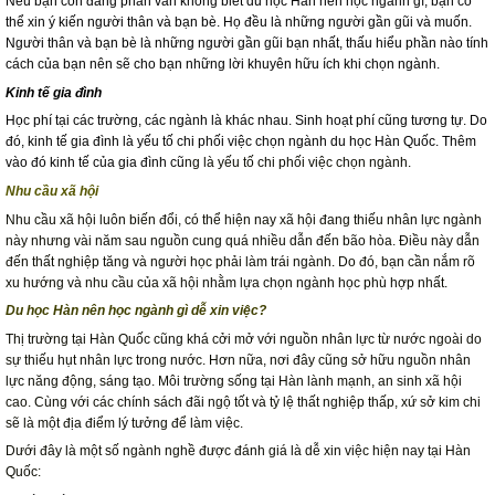
Nếu bạn còn đang phân vân không biết du học Hàn nên học ngành gì, bạn có
thể xin ý kiến người thân và bạn bè. Họ đều
là những người gần gũi và muốn.
Người thân và bạn bè là những người gần gũi bạn nhất, thấu hiểu phần nào tính
cách của bạn nên sẽ cho bạn những lời khuyên hữu ích khi chọn ngành.
Kinh tế gia đình
Học phí tại các trường, các ngành là khác nhau. Sinh hoạt phí cũng tương tự. Do
đó, kinh tế gia đình là yếu tố chi phối việc chọn ngành du học Hàn Quốc. Thêm
vào đó kinh tế của gia đình cũ
ng là yếu tố chi phối việc chọn ngành.
Nhu cầu xã hội
Nhu cầu xã hội luôn biến đổi, có thể hiện nay xã hội đang thiếu nhân lực ngành
này nhưng vài năm sau nguồn cung quá nhiều dẫn đến bão hòa. Điều này dẫn
đến thất nghiệp tăng và người học phải làm trái ngành. Do đó, bạn cần nắm rõ
xu hướng và nhu cầu của xã hội nhằm lựa chọn ngành học phù hợp nhất.
Du học Hàn nên học ngành gì dễ xin việc?
Thị trường tại Hàn Quốc cũng khá cởi mở với nguồn nhân lực từ nước ngoài do
sự thiếu hụt nhân lực trong nước. Hơn nữa, nơi đây cũng sở hữu nguồn nhân
lực năng động, sáng tạo. Môi trường sống tại Hàn lành mạnh, an sinh xã hội
cao. Cùng với các chính sách đãi ngộ tốt và tỷ lệ thất nghiệp thấp, xứ sở kim chi
sẽ là một địa điểm lý tưởng để làm việc.
Dưới đây là một số ngành nghề được đánh giá là dễ xin việc hiện nay tại Hàn
Quốc: