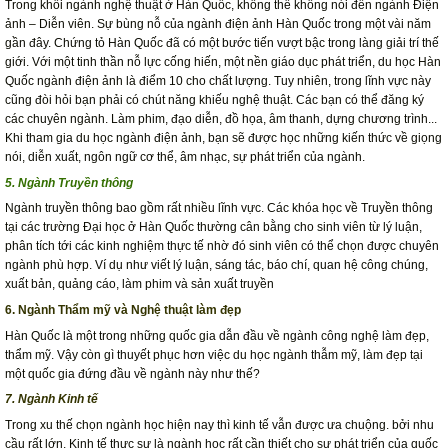
Trong khối ngành nghệ thuật ở Hàn Quốc, không thể không nói đến ngành Điện
ảnh – Diễn viên. Sự bùng nỗ của ngành điện ảnh Hàn Quốc trong một vài năm
gần đây. Chứng tỏ Hàn Quốc đã có một bước tiến vượt bậc trong làng giải trí thế
giới. Với một tinh thần nỗ lực cống hiến, một nền giáo dục phát triển, du học Hàn
Quốc ngành điện ảnh là điểm 10 cho chất lượng. Tuy nhiên, trong lĩnh vực này
cũng đòi hỏi bạn phải có chút năng khiếu nghệ thuật. Các bạn có thể đăng ký
các chuyên ngành. Làm phim, đạo diễn, đồ họa, âm thanh, dựng chương trình...
Khi tham gia du học ngành điện ảnh, bạn sẽ được học những kiến thức về giọng
nói, diễn xuất, ngôn ngữ cơ thể, âm nhạc, sự phát triển của ngành.
5. Ngành Truyền thông
Ngành truyền thông bao gồm rất nhiều lĩnh vực. Các khóa học về Truyền thông
tại các trường Đại học ở Hàn Quốc thường cân bằng cho sinh viên từ lý luận,
phân tích tới các kinh nghiệm thực tế nhờ đó sinh viên có thể chọn được chuyên
ngành phù hợp. Ví dụ như viết lý luận, sáng tác, báo chí, quan hệ công chúng,
xuất bản, quảng cáo, làm phim và sản xuất truyền
6. Ngành Thẩm mỹ và Nghệ thuật làm đẹp
Hàn Quốc là một trong những quốc gia dẫn đầu về ngành công nghệ làm đẹp,
thẩm mỹ. Vậy còn gì thuyết phục hơn việc du học ngành thẫm mỹ, làm đẹp tại
một quốc gia đứng đầu về ngành này như thế?
7. Ngành Kinh tế
Trong xu thế chọn ngành học hiện nay thì kinh tế vẫn được ưa chuộng. bởi nhu
cầu rất lớn. Kinh tế thực sự là ngành học rất cần thiết cho sự phát triển của quốc