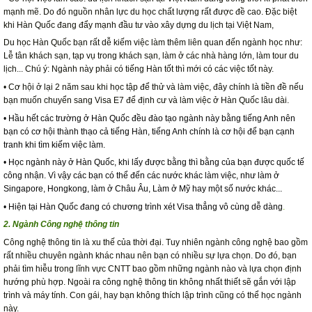
mạnh mẽ. Do đó nguồn nhân lực du học chất lượng rất được đề cao. Đặc biệt
khi Hàn Quốc đang đẩy mạnh đầu tư vào xây dựng du lịch tại Việt Nam,
Du học Hàn Quốc bạn rất dễ kiếm việc làm thêm liên quan đến ngành học như:
Lễ tân khách sạn, tạp vụ trong khách sạn, làm ở các nhà hàng lớn, làm tour du
lịch... Chú ý: Ngành này phải có tiếng Hàn tốt thì mới có các việc tốt này.
• Cơ hội ở lại 2 năm sau khi học tập để thử và làm việc, đây chính là tiền đề nếu
bạn muốn chuyển sang Visa E7 để định cư và làm việc ở Hàn Quốc lâu dài.
• Hầu hết các trường ở Hàn Quốc đều đào tạo ngành này bằng tiếng Anh nên
bạn có cơ hội thành thạo cả tiếng Hàn, tiếng Anh chính là cơ hội để bạn cạnh
tranh khi tìm kiếm việc làm.
• Học ngành này ở Hàn Quốc, khi lấy được bằng thì bằng của bạn được quốc tế
công nhận. Vì vậy các bạn có thể đến các nước khác làm việc, như làm ở
Singapore, Hongkong, làm ở Châu Âu, Làm ở Mỹ hay một số nước khác...
• Hiện tại Hàn Quốc đang có chương trình xét Visa thẳng vô cùng dễ dàng
.
2. Ngành Công nghệ thông tin
Công nghệ thông tin là xu thế của thời đại. Tuy nhiên ngành công nghệ bao gồm
rất nhiều chuyên ngành khác nhau nên bạn có nhiều sự lựa chọn. Do đó, bạn
phải tìm hiễu trong lĩnh vực CNTT bao gồm những ngành nào và lựa chọn định
hướng phù hợp. Ngoài ra công nghệ thông tin không nhất thiết sẽ gắn với lập
trình và máy tính. Con gái, hay bạn không thích lập trình cũng có thể học ngành
này.