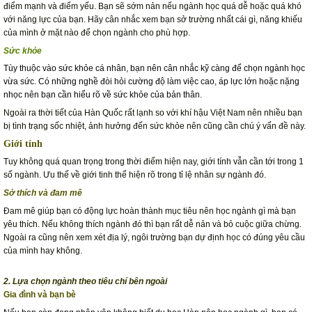
điểm mạnh và điểm yếu. Bạn sẽ sớm nản nếu ngành học quá dễ hoặc quá khó
với năng lực của bạn. Hãy cân nhắc xem bạn sở trường nhất cái gì, năng khiếu
của mình ở mặt nào để chọn ngành cho phù hợp.
Sức khỏe
Tùy thuộc vào sức khỏe cá nhân, bạn nên cân nhắc kỹ càng để chọn ngành học
vừa sức. Có những nghề đòi hỏi cường độ làm việc cao, áp lực lớn hoặc nặng
nhọc nên bạn cần hiểu rõ về sức khỏe của bản thân.
Ngoài ra thời tiết của Hàn Quốc rất lạnh so với khí hậu Việt Nam nên nhiều bạn
bị tình trạng sốc nhiệt, ảnh hưởng đến sức khỏe nên cũng cần chú ý vấn đề này.
Giới tính
Tuy không quá quan trọng trong thời điểm hiện nay, giới tính vẫn cần tới trong 1
số ngành. Ưu thế về giới tinh thể hiện rõ trong tỉ lệ nhân sự ngành đó.
Sở thích và đam mê
Đam mê giúp bạn có động lực hoàn thành mục tiêu nên học ngành gì mà bạn
yêu thích. Nếu không thích ngành đó thì bạn rất dễ nản và bỏ cuộc giữa chừng.
Ngoài ra cũng nên xem xét địa lý, ngôi trường bạn dự định học có đúng yêu cầu
của mình hay không.
2. Lựa chọn ngành theo tiêu chí bên ngoài
Gia đình và bạn bè