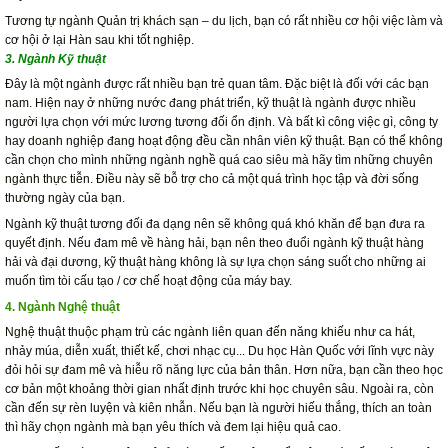
Tương tự ngành Quản trị khách sạn – du lịch, bạn có rất nhiều cơ hội việc làm và
cơ hội ở lại Hàn sau khi tốt nghiệp.
3. Ngành Kỹ thuật
Đây là một ngành được rất nhiều bạn trẻ quan tâm. Đặc biệt là đối với các bạn
nam. Hiện nay ở những nước đang phát triển, kỹ thuật là ngành được nhiều
người lựa chọn với mức lương tương đối ổn định. Và bất kì công việc gì, công ty
hay doanh nghiệp đang hoạt động đều cần nhân viên kỹ thuật. Bạn có thể không
cần chọn cho mình những ngành nghề quá cao siêu mà hãy tìm những chuyên
ngành thực tiễn. Điều này sẽ bỗ trợ cho cả một quá trình học tập và đời sống
thường ngày của bạn.
Ngành kỹ thuật tương đối đa dạng nên sẽ không quá khó khăn để bạn đưa ra
quyết định. Nếu đam mê về hàng hải, bạn nên theo đuổi ngành kỹ thuật hàng
hải và đại dương, kỹ thuật hàng không là sự lựa chọn sáng suốt cho những ai
muốn tìm tòi cấu tạo / cơ chế hoạt động của máy bay.
4. Ngành Nghệ thuật
Nghệ thuật thuộc phạm trù các ngành liên quan đến năng khiếu như ca hát,
nhảy múa, diễn xuất, thiết kế, chơi nhạc cụ... Du học Hàn Quốc với lĩnh vực này
đỏi hỏi sự đam mê và hiễu rõ năng lực của bản thân. Hơn nữa, bạn cần theo học
cơ bản một khoảng thời gian nhất định trước khi học chuyên sâu. Ngoài ra, còn
cần đến sự rèn luyện và kiên nhẫn. Nếu bạn là người hiếu thắng, thích an toàn
thì hãy chọn ngành mà bạn yêu thích và đem lại hiệu quả cao.