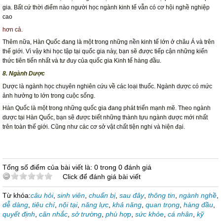
gia. Bất cứ thời điểm nào người học ngành kinh tế vẫn có cơ hội nghề nghiệp
cao
hơn cả.
Thêm nữa, Hàn Quốc đang là một trong những nền kinh tế lớn ở châu Á và trên
thế giới. Vì vậy khi học tập tại quốc gia này, bạn sẽ được tiếp cận những kiến
thức tiên tiến nhất và tư đuy của quốc gia Kinh tế hàng đầu.
8. Ngành Dược
Dược là ngành học chuyên nghiên cứu về các loại thuốc. Ngành dược có mức
ảnh hưởng to lớn trong cuộc sống.
Hàn Quốc là một trong những quốc gia đang phát triển mạnh mẽ. Theo ngành
dược tại Hàn Quốc, bạn sẽ được biết những thành tựu ngành dược mới nhất
trên toàn thế giới. Cũng như các cơ sở vật chất tiện nghi và hiện đại.
Tổng số điểm của bài viết là: 0 trong 0 đánh giá
Click để đánh giá bài viết
Từ khóa:
câu hỏi
,
sinh viên
,
chuẩn bị
,
sau đây
,
thông tin
,
ngành nghề
,
dễ dàng
,
tiêu chí
,
nội tại
,
năng lực
,
khả năng
,
quan trọng
,
hàng đầu
,
quyết định
,
cân nhắc
,
sở trường
,
phù hợp
,
sức khỏe
,
cá nhân
,
kỹ