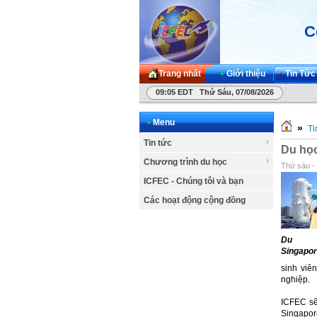
C
Trang nhất
•
Giới thiệu
•
Tin Tức
09:05 EDT Thứ Sáu, 07/08/2026
•
Menu
»
Ti
Tin tức
Du họ
Chương trình du học
Thứ sáu -
ICFEC - Chúng tôi và bạn
Các hoạt động cộng đồng
Du 
Singapo
sinh viê
nghiệp.
ICFEC sẽ
Singapor