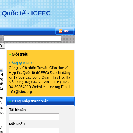
 Quốc tế - ICFEC
•
Giới thiệu
Công ty ICFEC
Công ty Cổ phần Tư vấn Giáo dục và
Hợp tác Quốc tế (ICFEC) Địa chỉ đăng
 4
kí: 17/569 Lạc Long Quân, Tây Hồ, Hà
ng
Nội ĐT: (+84) 04-39364911 ĐT: (+84)
sẽ
04-39364910 Website: icfec.org Email:
ủa
info@icfec.org
hu
•
Đăng nhập thành viên
ác
ho
Tài khoản
ốt
Mật khẩu
ọc
ầu