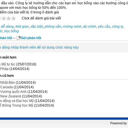
h đầu vào. Công ty sẽ hướng dẫn cho các bạn xin học bổng vào các trường công l
apore với mức học bổng từ 50% đến 100%.
iểm của bài viết là: 0 trong 0 đánh giá
Click để đánh giá bài viết
:
dễ dàng
,
thời gian
,
đặc biệt
,
phỏng vấn
,
chứng minh
,
tài chính
,
yêu cầu
,
công ty
,
ẫn
,
học bổng
hản hồi
--
Gửi phản hồi
n đăng nhập thành viên để sử dụng chức năng này
n mới hơn
a Mỹ tự túc
(25/07/2018)
 Pháp
(14/04/2014)
n cũ hơn
 Nhật Bản
(11/04/2014)
 Canada
(11/04/2014)
 Vương quốc Anh
(11/04/2014)
 New Zealand
(11/04/2014)
o đẳng và Đại học Mỹ
(11/04/2014)
ổ thông Trung học Mỹ
(11/04/2014)
Powered by C