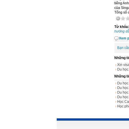
tiếng An
của Sing
Tổng số đ
Từ khóa
hướng d
Xem p
Bạn cầ
Những ti
Xin vis
Du học
Những ti
Du học
Du học
Du học
Du học
Học Ca
Học ph