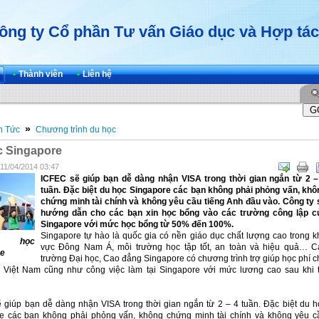
ông ty Cổ phần Tư vấn Giáo dục và Hợp tác
•
Thành viên
•
Liên hệ
»
n Tức
Chương trình du học
c Singapore
 11/04/2014 03:47
ICFEC sẽ giúp bạn dễ dàng nhận VISA trong thời gian ngắn từ 2 –
tuần. Đặc biệt du học Singapore các bạn không phải phỏng vấn, khô
chứng minh tài chính và không yêu cầu tiếng Anh đầu vào. Công ty 
hướng dẫn cho các bạn xin học bổng vào các trường công lập c
Singapore với mức học bổng từ 50% đến 100%.
Singapore tự hào là quốc gia có nền giáo dục chất lượng cao trong k
học
vực Đông Nam Á, môi trường học tập tốt, an toàn và hiệu quả… C
re
trường Đại học, Cao đẳng Singapore có chương trình trợ giúp học phí c
n Việt Nam cũng như công việc làm tại Singapore với mức lương cao sau khi t
 giúp bạn dễ dàng nhận VISA trong thời gian ngắn từ 2 – 4 tuần. Đặc biệt du h
e các bạn không phải phỏng vấn, không chứng minh tài chính và không yêu c