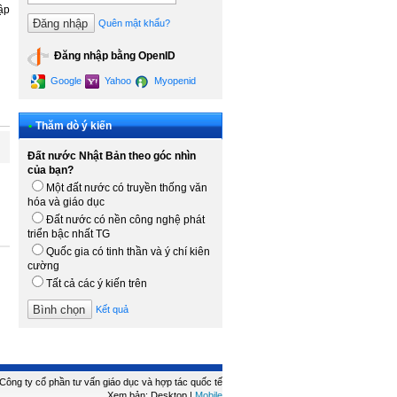
ập
Quên mật khẩu?
Đăng nhập bằng OpenID
Google
Yahoo
Myopenid
•
Thăm dò ý kiến
Đất nước Nhật Bản theo góc nhìn
của bạn?
Một đất nước có truyền thống văn
hóa và giáo dục
Đất nước có nền công nghệ phát
triển bậc nhất TG
Quốc gia có tinh thần và ý chí kiên
cường
Tất cả các ý kiến trên
Kết quả
ông ty cổ phần tư vấn giáo dục và hợp tác quốc tế
Xem bản: Desktop |
Mobile