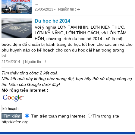
...
25/05/2023 - | Nguồn tin : -/-
Du học hè 2014
Với ý nghĩa LỚN TẦM NHÌN, LỚN KIẾN THỨC,
LỚN KỸ NĂNG, LỚN TÍNH CÁCH, và LỚN TÂM
HỒN, chương trình du học hè 2014 - sẽ là một
bước đệm để chuẩn bị hành trang du học tốt hơn cho các em và cho
phụ huynh nào có
kế
hoạch
cho con du học dài hạn trong tương
lai....
21/04/2014 - | Nguồn tin : -/-
Tìm thấy tổng cộng 2 kết quả
Nếu kết quả này không như mong đợi, bạn hãy thử sử dụng công cụ
tìm kiếm của Google dưới đây!
Mở rộng trên Internet :
Tìm trên toàn mạng Internet
Tìm trong site
http://icfec.org