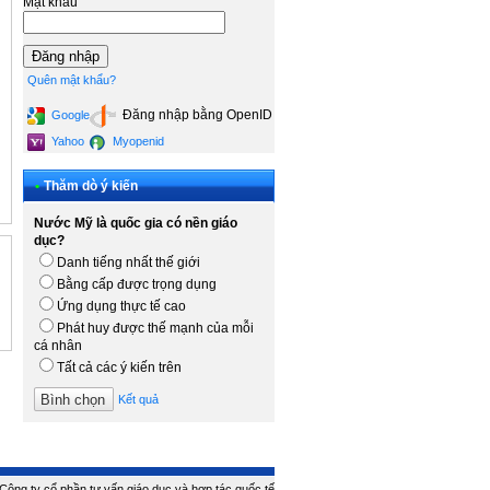
Mật khẩu
Quên mật khẩu?
Đăng nhập bằng OpenID
Google
Yahoo
Myopenid
•
Thăm dò ý kiến
Nước Mỹ là quốc gia có nền giáo
dục?
Danh tiếng nhất thế giới
Bằng cấp được trọng dụng
Ứng dụng thực tế cao
Phát huy được thế mạnh của mỗi
cá nhân
Tất cả các ý kiến trên
Kết quả
ông ty cổ phần tư vấn giáo dục và hợp tác quốc tế