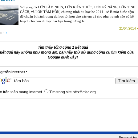
Với ý nghĩa LỚN TẦM NHÌN, LỚN KIẾN THỨC, LỚN KỸ NĂNG, LỚN TÍNH
CÁCH, và LỚN TÂM HỒN, chương trình du học hè 2014 - sẽ là một bước đệm
để chuẩn bị hành trang du học tốt hơn cho các em và cho phụ huynh nào có kế
hoạch cho con du học dài hạn trong tương lai....
21/04/2014 -
n :
-/-
Tìm thấy tổng cộng 1 kết quả
kết quả này không như mong đợi, bạn hãy thử sử dụng công cụ tìm kiếm của
Google dưới đây!
 trên Internet :
m trên toàn mạng Internet
Tìm trong site http://icfec.org
Powered by C