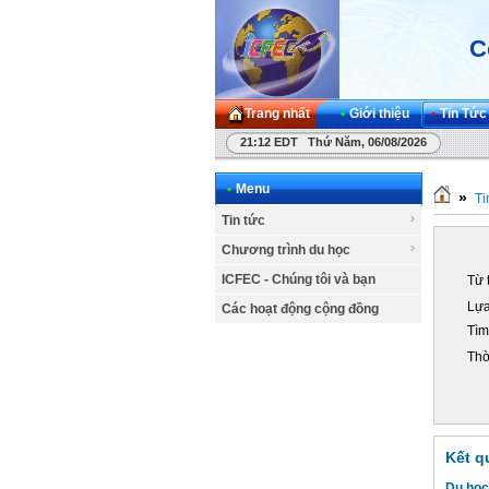
C
Trang nhất
•
Giới thiệu
•
Tin Tức
21:12 EDT Thứ Năm, 06/08/2026
•
Menu
»
Ti
Tin tức
Chương trình du học
ICFEC - Chúng tôi và bạn
Từ 
Lựa
Các hoạt động cộng đồng
Tìm
Thờ
Kết q
Du học