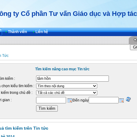
ông ty Cổ phần Tư vấn Giáo dục và Hợp tác
•
Thành viên
•
Liên hệ
n Tức
Tìm kiếm nâng cao mục Tin tức
tìm kiếm :
 chọn kiểu tìm kiếm :
 kiếm trong chủ đề :
i gian :
Đến ngày
uả tìm kiếm trên Tin tức
 hè 2014