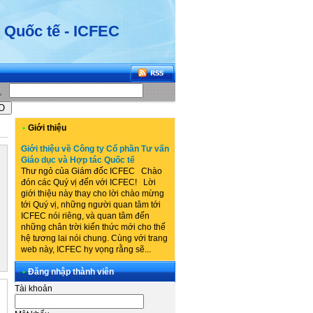
 Quốc tế - ICFEC
•
Giới thiệu
Giới thiệu về Công ty Cổ phần Tư vấn
Giáo dục và Hợp tác Quốc tế
Thư ngỏ của Giám đốc ICFEC Chào
đón các Quý vị đến với ICFEC! Lời
giới thiệu này thay cho lời chào mừng
tới Quý vị, những người quan tâm tới
ICFEC nói riêng, và quan tâm đến
những chân trời kiến thức mới cho thế
hệ tương lai nói chung. Cùng với trang
web này, ICFEC hy vọng rằng sẽ...
•
Đăng nhập thành viên
Tài khoản