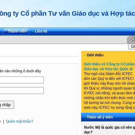
ông ty Cổ phần Tư vấn Giáo dục và Hợp tác
•
Thành viên
•
Liên hệ
•
Giới thiệu
Giới thiệu về Công ty Cổ phầ
Giáo dục và Hợp tác Quốc tế
tin vào những ô dưới đây
Thư ngỏ của Giám đốc ICFEC
đón các Quý vị đến với ICFEC!
giới thiệu này thay cho lời ch
tới Quý vị, những người quan t
ICFEC nói riêng, và quan tâm 
những chân trời kiến thức mới 
hệ tương lai nói chung. Cùng v
web này, ICFEC hy vọng rằng sẽ
•
Thăm dò ý kiến
n
|
Quên mật khẩu?
Nước Mỹ là quốc gia có nền g
dục?