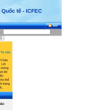
 Quốc tế - ICFEC
n Tư vấn
 Chào
 Lời
ào mừng
âm tới
đến
cho thế
ới trang
...
iáo