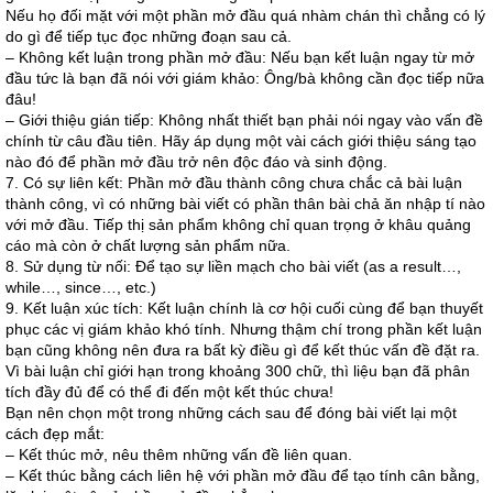
Nếu họ đối mặt với một phần mở đầu quá nhàm chán thì chẳng có lý
do gì để tiếp tục đọc những đoạn sau cả.
– Không kết luận trong phần mở đầu: Nếu bạn kết luận ngay từ mở
đầu tức là bạn đã nói với giám khảo: Ông/bà không cần đọc tiếp nữa
đâu!
– Giới thiệu gián tiếp: Không nhất thiết bạn phải nói ngay vào vấn đề
chính từ câu đầu tiên. Hãy áp dụng một vài cách giới thiệu sáng tạo
nào đó để phần mở đầu trở nên độc đáo và sinh động.
7. Có sự liên kết: Phần mở đầu thành công chưa chắc cả bài luận
thành công, vì có những bài viết có phần thân bài chả ăn nhập tí nào
với mở đầu. Tiếp thị sản phẩm không chỉ quan trọng ở khâu quảng
cáo mà còn ở chất lượng sản phẩm nữa.
8. Sử dụng từ nối: Để tạo sự liền mạch cho bài viết (as a result…,
while…, since…, etc.)
9. Kết luận xúc tích: Kết luận chính là cơ hội cuối cùng để bạn thuyết
phục các vị giám khảo khó tính. Nhưng thậm chí trong phần kết luận
bạn cũng không nên đưa ra bất kỳ điều gì để kết thúc vấn đề đặt ra.
Vì bài luận chỉ giới hạn trong khoảng 300 chữ, thì liệu bạn đã phân
tích đầy đủ để có thể đi đến một kết thúc chưa!
Bạn nên chọn một trong những cách sau để đóng bài viết lại một
cách đẹp mắt:
– Kết thúc mở, nêu thêm những vấn đề liên quan.
– Kết thúc bằng cách liên hệ với phần mở đầu để tạo tính cân bằng,