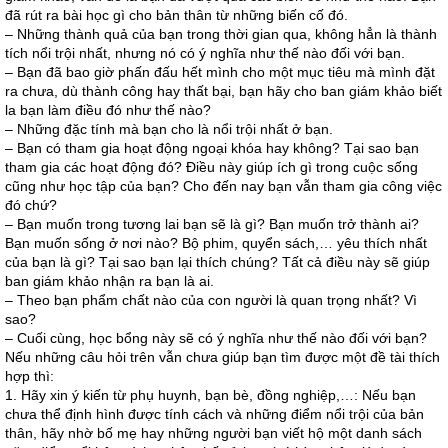
đã rút ra bài học gì cho bản thân từ những biến cố đó.
– Những thành quả của bạn trong thời gian qua, không hẳn là thành
tích nổi trội nhất, nhưng nó có ý nghĩa như thế nào đối với bạn.
– Bạn đã bao giờ phấn đấu hết mình cho một mục tiêu mà mình đặt
ra chưa, dù thành công hay thất bại, bạn hãy cho ban giám khảo biết
la bạn làm điều đó như thế nào?
– Những đặc tính mà bạn cho là nổi trội nhất ở bạn.
– Bạn có tham gia hoạt động ngoại khóa hay không? Tại sao bạn
tham gia các hoạt động đó? Điều này giúp ích gì trong cuộc sống
cũng như học tập của bạn? Cho đến nay bạn vẫn tham gia công việc
đó chứ?
– Bạn muốn trong tương lai bạn sẽ là gì? Bạn muốn trở thành ai?
Bạn muốn sống ở nơi nào? Bộ phim, quyển sách,… yêu thích nhất
của bạn là gì? Tại sao bạn lại thích chúng? Tất cả điều này sẽ giúp
ban giám khảo nhận ra bạn là ai.
– Theo bạn phẩm chất nào của con người là quan trọng nhất? Vì
sao?
– Cuối cùng, học bổng này sẽ có ý nghĩa như thế nào đối với bạn?
Nếu những câu hỏi trên vẫn chưa giúp bạn tìm được một đề tài thích
hợp thì:
1. Hãy xin ý kiến từ phụ huynh, bạn bè, đồng nghiệp,…: Nếu bạn
chưa thể định hình được tính cách và những điểm nổi trội của bản
thân, hãy nhờ bố mẹ hay những người bạn viết hộ một danh sách