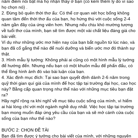
năm điểm nổi bật mà họ nhận thấy ở bạn (có kèm thêm lý do vì sao
họ chọn nó) .
2. Đừng bỏ quên thời thơ ấu: Có thể cơ quan xét học bổng không
quan tâm đến thời thơ ấu của bạn, họ hứng thú với cuộc sống 2-4
năm gần đây của ứng viên hơn. Nhưng nếu chịu khó mường tượng
về tuổi thơ của mình, bạn sẽ tìm được một vài chất liệu đáng giá cho
bài viết.
Ví dụ như những ước mơ hiện nay của bạn bắt nguồn từ lúc nào, và
bạn đã cố gắng thế nào để nuôi dưỡng và biến ước mơ đó thành sự
thật.
3. Hình mẫu lý tưởng: Không phải ai cũng có một hình mẫu lý tưởng
để hướng đến. Nhưng nếu bạn có một khuôn mẫu để phấn đấu, có
thể lồng hình ảnh đó vào bài luận của bạn.
4. Xác định mục đích: Tại sao bạn quyết định dành 2-6 năm trong
quỹ thời gian quí giá của mình để học tập tại trường đại học, cao học
này? Bằng cấp quan trọng như thế nào với những mục tiêu bạn đặt
ra?
Hãy nghĩ rộng ra khi nghĩ về mục tiêu cuộc sống của mình, vì hiếm
ai hài lòng chỉ với một ngành nghề duy nhất. Việc học tập tại trường
bạn mong muốn đáp ứng yêu cầu của bạn và sẽ mở cánh cửa cuộc
sống của bạn như thế nào?
BƯỚC 2: CHỌN ĐỀ TÀI
Bạn đã tìm được ý tưởng cho bài viết của mình, với những nguyên