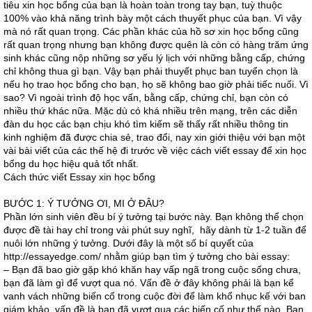
tiêu xin học bổng của bạn là hoàn toàn trong tay bạn, tuỳ thuộc
100% vào khả năng trình bày một cách thuyết phục của bạn. Vì vậy
mà nó rất quan trọng. Các phần khác của hồ sơ xin học bổng cũng
rất quan trọng nhưng bạn không được quên là còn có hàng trăm ứng
sinh khác cũng nộp những sơ yếu lý lịch với những bằng cấp, chứng
chỉ không thua gì bạn. Vậy bạn phải thuyết phục ban tuyển chọn là
nếu họ trao học bổng cho bạn, họ sẽ không bao giờ phải tiếc nuối. Vì
sao? Vì ngoài trình độ học vấn, bằng cấp, chứng chỉ, bạn còn có
nhiều thứ khác nữa. Mặc dù có khá nhiều trên mạng, trên các diễn
đàn du học các bạn chịu khó tìm kiếm sẽ thấy rất nhiều thông tin
kinh nghiệm đã được chia sẻ, trao đổi, nay xin giới thiệu với bạn một
vài bài viết của các thế hệ đi trước về việc cách viết essay để xin học
bổng du học hiệu quả tốt nhất.
Cách thức viết Essay xin học bổng
BƯỚC 1: Ý TƯỞNG ƠI, MI Ở ĐÂU?
Phần lớn sinh viên đều bí ý tưởng tại bước này. Bạn không thể chọn
được đề tài hay chỉ trong vài phút suy nghĩ, hãy dành từ 1-2 tuần để
nuôi lớn những ý tưởng. Dưới đây là một số bí quyết của
http://essayedge.com/ nhằm giúp bạn tìm ý tưởng cho bài essay:
– Bạn đã bao giờ gặp khó khăn hay vấp ngã trong cuộc sống chưa,
bạn đã làm gì để vượt qua nó. Vấn đề ở đây không phải là bạn kể
vanh vách những biến cố trong cuộc đời để làm khổ nhục kế với ban
giám khảo, vấn đề là bạn đã vượt qua các biến cố như thế nào. Bạn