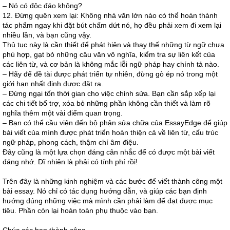
– Nó có độc đáo không?
12. Đừng quên xem lại: Không nhà văn lớn nào có thể hoàn thành
tác phẩm ngay khi đặt bút chấm dứt nó, họ đều phải xem đi xem lại
nhiều lần, và bạn cũng vậy.
Thủ tục này là cần thiết để phát hiện và thay thế những từ ngữ chưa
phù hợp, gạt bỏ những câu văn vô nghĩa, kiểm tra sự liên kết của
các liên từ, và cơ bản là không mắc lỗi ngữ pháp hay chính tả nào.
– Hãy để đề tài được phát triển tự nhiên, đừng gò ép nó trong một
giới hạn nhất định được đặt ra.
– Đừng ngại tốn thời gian cho việc chỉnh sửa. Bạn cần sắp xếp lại
các chi tiết bổ trợ, xóa bỏ những phần không cần thiết và làm rõ
nghĩa thêm một vài điểm quan trọng.
– Bạn có thể cầu viện đến bộ phận sửa chữa của EssayEdge để giúp
bài viết của mình được phát triển hoàn thiện cả về liên từ, cấu trúc
ngữ pháp, phong cách, thậm chí âm điệu.
Đây cũng là một lựa chọn đáng cân nhắc để có được một bài viết
đáng nhớ. Dĩ nhiên là phải có tính phí rồi!
Trên đây là những kinh nghiệm và các bước để viết thành công một
bài essay. Nó chỉ có tác dụng hướng dẫn, và giúp các bạn định
hướng đúng những việc mà mình cần phải làm để đạt được mục
tiêu. Phần còn lại hoàn toàn phụ thuộc vào bạn.