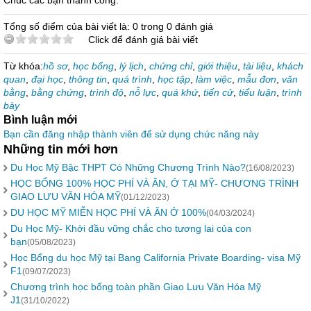
Chúc các bạn thành công.
Tổng số điểm của bài viết là: 0 trong 0 đánh giá
Click để đánh giá bài viết
Từ khóa:
hồ sơ
,
học bổng
,
lý lịch
,
chứng chỉ
,
giới thiệu
,
tài liệu
,
khách
quan
,
đại học
,
thông tin
,
quá trình
,
học tập
,
làm việc
,
mẫu đơn
,
văn
bằng
,
bằng chứng
,
trình độ
,
nỗ lực
,
quá khứ
,
tiến cử
,
tiểu luận
,
trình
bày
Bình luận mới
Bạn cần đăng nhập thành viên để sử dụng chức năng này
Những tin mới hơn
Du Học Mỹ Bậc THPT Có Những Chương Trình Nào?
(16/08/2023)
HỌC BỔNG 100% HỌC PHÍ VÀ ĂN, Ở TẠI MỸ- CHƯƠNG TRÌNH
GIAO LƯU VĂN HÓA MỸ
(01/12/2023)
DU HỌC MỸ MIỄN HỌC PHÍ VÀ ĂN Ở 100%
(04/03/2024)
Du Học Mỹ- Khởi đầu vững chắc cho tương lai của con
bạn
(05/08/2023)
Học Bổng du học Mỹ tại Bang California Private Boarding- visa Mỹ
F1
(09/07/2023)
Chương trình học bổng toàn phần Giao Lưu Văn Hóa Mỹ
J1
(31/10/2022)