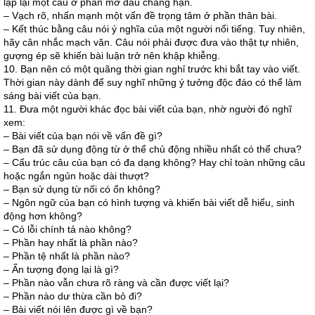
lặp lại một câu ở phần mở đầu chẳng hạn.
– Vạch rõ, nhấn mạnh một vấn đề trọng tâm ở phần thân bài.
– Kết thúc bằng câu nói ý nghĩa của một người nổi tiếng. Tuy nhiên,
hãy cân nhắc mạch văn. Câu nói phải được đưa vào thật tự nhiên,
gượng ép sẽ khiến bài luận trở nên khập khiễng.
10. Bạn nên có một quãng thời gian nghỉ trước khi bắt tay vào viết.
Thời gian này dành để suy nghĩ những ý tưởng độc đáo có thể làm
sáng bài viết của bạn.
11. Đưa một người khác đọc bài viết của bạn, nhờ người đó nghĩ
xem:
– Bài viết của bạn nói về vấn đề gì?
– Bạn đã sử dụng động từ ở thể chủ động nhiều nhất có thể chưa?
– Cấu trúc câu của bạn có đa dạng không? Hay chỉ toàn những câu
hoặc ngắn ngủn hoặc dài thượt?
– Bạn sử dụng từ nối có ổn không?
– Ngôn ngữ của bạn có hình tượng và khiến bài viết dễ hiểu, sinh
động hơn không?
– Có lỗi chính tả nào không?
– Phần hay nhất là phần nào?
– Phần tệ nhất là phần nào?
– Ấn tượng đọng lại là gì?
– Phần nào vẫn chưa rõ ràng và cần được viết lại?
– Phần nào dư thừa cần bỏ đi?
– Bài viết nói lên được gì về bạn?