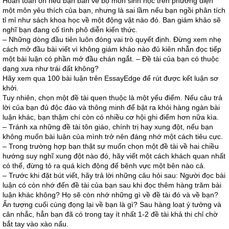
Hoàn toàn ổn nếu bạn bàn về bộ môn sinh học trên phương diện
một môn yêu thích của bạn, nhưng là sai lầm nếu bạn ngồi phân tích
tỉ mỉ như sách khoa học về một động vật nào đó. Ban giám khảo sẽ
nghĩ bạn đang cố tình phô diễn kiến thức.
– Những dòng đầu tiên luôn đóng vai trò quyết định. Đừng xem nhẹ
cách mở đầu bài viết vì không giám khảo nào đủ kiên nhẫn đọc tiếp
một bài luận có phần mở đầu chán ngắt. – Đề tài của bạn có thuộc
dạng xưa như trái đất không?
Hãy xem qua 100 bài luận trên EssayEdge để rút được kết luận sơ
khởi.
Tuy nhiên, chọn một đề tài quen thuộc là một yếu điểm. Nếu câu trả
lời của bạn đủ độc đáo và thông minh để bật ra khỏi hàng ngàn bài
luận khác, bạn thậm chí còn có nhiều cơ hội ghi điểm hơn nữa kìa.
– Tránh xa những đề tài tôn giáo, chính trị hay xung đột, nếu bạn
không muốn bài luận của mình trở nên đáng nhớ một cách tiêu cực.
– Trong trường hợp bạn thật sự muốn chọn một đề tài về hai chiều
hướng suy nghĩ xung đột nào đó, hãy viết một cách khách quan nhất
có thể, đừng tỏ ra quá kích động để bênh vực một bên nào cả.
– Trước khi đặt bút viết, hãy trả lời những câu hỏi sau: Người đọc bài
luận có còn nhớ đến đề tài của bạn sau khi đọc thêm hàng trăm bài
luận khác không? Họ sẽ còn nhớ những gì về đề tài đó và về bạn?
Ấn tượng cuối cùng đọng lại về bạn là gì? Sau hàng loạt ý tưởng và
cân nhắc, hẳn bạn đã có trong tay ít nhất 1-2 đề tài khả thi chỉ chờ
bắt tay vào xào nấu.