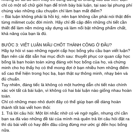
chỉ có một số chữ giới hạn để trình bày bài luận, tại sao lại phung phí
chúng vào những câu chuyện chỉ làm bạn mất điểm?
– Bài luận không phải là hồi ký, nên bạn không cần phải nói thật đến
từng milimet cuộc đời mình. Hãy chỉ đề cập đến những chi tiết cần
thiết để làm nền móng xây dựng và làm nổi bật những phẩm chất,
khả năng của bạn là đủ.
BƯỚC 3: VIẾT LUẬN MẤU CHỐT THÀNH CÔNG Ở ĐÂU?
Hãy tự hỏi vì sao những người cấp học bổng yêu cầu bạn viết luận?
Bạn nên cài đặt sẵn hai mục đích sau: thuyết phục cơ quan cấp học
bổng là bạn hoàn toàn xứng đáng với học bổng của họ, và chứng
minh cho họ thấy họ có thể mong đợi ở bạn nhiều hơn những điểm
số cao thể hiện trong học bạ, bạn thật sự thông minh, nhạy bén và
đủ chuẩn.
Tuy nhiên, đáng tiếc là không có một hướng dẫn chi tiết nào chính
xác với tất cả bài luận, vì không có hai bài luận nào giống nhau hoàn
toàn.
Chỉ có những mẹo nhỏ dưới đây có thể giúp bạn dễ dàng hoàn
thành tốt bài viết hơn thôi:
1. Trả lời câu hỏi: Một lời nhắc nhở có vẻ ngớ ngẩn, nhưng chỉ cần
bạn sa đà vào những đề tài của mình mà quên trả lời câu hỏi đặt ra
thì dù bài viết có hay đến đâu cũng đừng mơ ước gì đến học bổng
nữa.