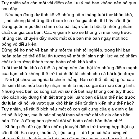
Tuy nhiên vẫn còn một vài điểm cần lưu ý mà bạn không nên bỏ qua
sau đây:
– Nếu bạn đang dự tính kể về những năm tháng tuổi thơ khốn khó,
.., nói chung là những tấn thảm kịch của gia đình, thì hãy cẩn thận.
Đừng quên mục đích chính của bài luận vẫn là bộc lộ những phẩm
chất quí giá của bạn. Các vị giám khảo sẽ không vì mủi lòng trước
những câu chuyện đầy nước mắt của bạn mà ban ngay một học
bổng vô điều kiện.
Đừng để họ nhớ về bạn như một thí sinh tội nghiệp, trong khi bạn
hoàn toàn có thể để lại ấn tượng về một thí sinh nghị lực và có phẩm
chất dù trưởng thành trong hoàn cảnh khó khăn.
Tuổi thơ khốn khó có thể là phông nền làm bật lên những điểm mạnh
của bạn, chứ không thể trở thành đề tài chính cho cả bài luận được.
– Nổi bật chưa có nghĩa là chiến thắng. Bạn có thể nổi bật giữa các
thí sinh khác nếu bạn tự nhận mình là một cô gái da màu đồng tính.
Nhưng việc bạn có sống sót với sự nổi bật này không còn tùy thuộc
vào cách xây dựng tình tiết trong bài luận: bạn đã làm thế nào trước
dư luận xã hội và vượt qua khó khăn đến từ định kiến như thế nào?
Tuy nhiên, sẽ rất lố bịch nếu một cô con gái cưng của gia đình giàu
có bố là kỹ sư, mẹ là bác sĩ ngồi than vắn thở dài về gia cảnh bần
hàn. Tức là đừng bao giờ nói dối về hoàn cảnh bản thân nhé!
– Không nên đề cập đến những khuyết điểm trừ trường hợp thật sự
cần thiết. Bia rượu, thuốc lá, tiệc tùng…, dù bạn có hào hứng về
những đề tài đó đến mấy thì cũng đừng lôi chúng vào bài viết. Bạn