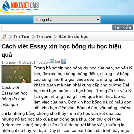
Tin Tức
Tin tức
Bản tin du học
Cách viết Essay xin học bổng du học hiệu
quả
Thứ năm - 07/08/2014 02:35
Trong hồ sơ xin học bổng du học của bạn, sơ yếu lý
lịch, đơn xin học bổng, bảng điểm, chứng chỉ bằng
cấp cũng như thư giới thiệu đều là những tài liệu
khách quan mà bạn phải cung cấp cho trường Đại
Cách viết
học nơi bạn muốn xin học bổng. Trong đó sơ yếu lý
Essay xin học
lịch gồm những thông tin về quá trình học tập và
bổng du học
làm việc của bạn. Đơn xin học bổng đã có mẫu đơn
hiệu quả
sẵn cho bạn điền vào. Bảng điểm, văn bằng, chứng
chỉ là những bằng chứng cho thấy trình độ học vấn,kết quả của
những nỗ lực học tập của bạn trong quá khứ, còn thư giới thiệu
(reference letter) hay thư tiến cử là do người khác viết, thường là
những điều hay, về bạn. Duy chỉ còn có bài Tiểu luận trình bày mục