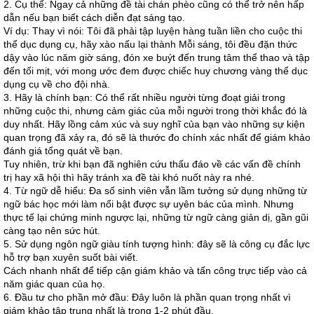
2. Cụ thể: Ngay cả những đề tài chán phèo cũng có thể trở nên hấp
dẫn nếu bạn biết cách diễn đạt sáng tạo.
Ví dụ: Thay vì nói: Tôi đã phải tập luyện hàng tuần liền cho cuộc thi
thể dục dụng cụ, hãy xào nấu lại thành Mỗi sáng, tôi đều đặn thức
dậy vào lúc năm giờ sáng, đón xe buýt đến trung tâm thể thao và tập
đến tối mịt, với mong ước đem được chiếc huy chương vàng thể dục
dụng cụ về cho đội nhà.
3. Hãy là chính bạn: Có thể rất nhiều người từng đoạt giải trong
những cuộc thi, nhưng cảm giác của mỗi người trong thời khắc đó là
duy nhất. Hãy lồng cảm xúc và suy nghĩ của bạn vào những sự kiện
quan trọng đã xảy ra, đó sẽ là thước đo chính xác nhất để giám khảo
đánh giá tổng quát về bạn.
Tuy nhiên, trừ khi bạn đã nghiên cứu thấu đáo về các vấn đề chính
trị hay xã hội thì hãy tránh xa đề tài khó nuốt này ra nhé.
4. Từ ngữ dễ hiểu: Đa số sinh viên vẫn lầm tưởng sử dụng những từ
ngữ bác học mới làm nổi bật được sự uyên bác của mình. Nhưng
thực tế lại chứng minh ngược lại, những từ ngữ càng giản dị, gần gũi
càng tạo nên sức hút.
5. Sử dụng ngôn ngữ giàu tính tượng hình: đây sẽ là công cụ đắc lực
hỗ trợ bạn xuyên suốt bài viết.
Cách nhanh nhất để tiếp cận giám khảo và tấn công trực tiếp vào cả
năm giác quan của họ.
6. Đầu tư cho phần mở đầu: Đây luôn là phần quan trọng nhất vì
giám khảo tập trung nhất là trong 1-2 phút đầu.