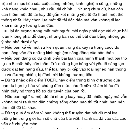
liệu như mục tiêu của cuộc sống, những kinh nghiệm sống, những
khả năng khác nhau, nhu cầu tài chính… Nhưng chưa đủ, bạn còn
cần thêm một đề tài hay để gắn kết những yếu tố đó thành một thể
thống nhất. Hãy chọn lựa một đề tài độc đáo mà vẫn không đi lạc
khỏi những ý tưởng ban đầu.
Lưu lại ấn tượng trong mắt một người mỗi ngày phải đọc vài chục bài
luận không phải dễ dàng, nhưng bạn có thể bắt đầu bằng những gợi
ý nho nhỏ dưới đây:
– Nếu bạn kể về một sự kiện quan trọng đã xảy ra trong cuộc đời
bạn, lồng vào đó những kinh nghiệm sống động của bản thân.
– Nếu bạn đang có dự định biến bài luận của mình thành một bài thơ
tự do 5 chữ, hãy cẩn thận. Trừ những học bổng với yếu tố sáng tạo
được đặt lên hàng đầu, thể loại này bị xếp vào loại nghèo nàn thông
tin và đương nhiên, bị đánh rớt không thương tiếc.
– Đừng nhắc đến điểm TOEFL hay điểm trung bình ở trường của
bạn dù bạn tự hào về chúng đến mức nào đi nữa. Giám khảo đã
nhìn thấy nó trong hồ sơ dự tuyển của bạn rồi.
– Nếu bạn nghĩ ra một đề tài nhưng loay hoay đã nhiều ngày mà vẫn
không nghĩ ra được dẫn chứng sống động nào thì tốt nhất, bạn nên
tìm một đề tài khác.
– Đừng quá ôm đồm vì bạn không thể truyền đạt hết đủ mọi loại
thông tin trong giới hạn số chữ của bài viết. Tránh sa đà vào các các
vấn đề chuyên môn.