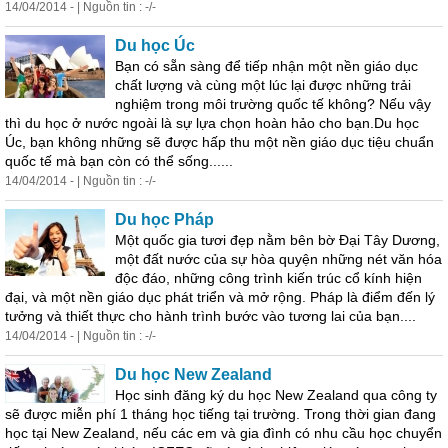
14/04/2014 - | Nguồn tin : -/-
Du học Úc
Bạn có sẵn sàng để tiếp nhận một nền giáo dục
chất lượng và cùng một lúc lại được những trải
nghiệm trong môi trường quốc tế không? Nếu vậy
thì du học ở nước ngoài là sự lựa chọn hoàn hảo cho bạn.Du học
Úc, bạn không những sẽ được hấp thu một nền giáo dục tiệu chuẩn
quốc tế mà bạn còn có thể sống......
14/04/2014 - | Nguồn tin : -/-
Du học Pháp
Một quốc gia tươi đẹp nằm bên bờ Đại Tây Dương,
một đất nước của sự hòa quyện những nét văn hóa
độc đáo, những công trình kiến trúc cổ kính hiện
đại, và một nền giáo dục phát triển và mở rộng. Pháp là điểm đến lý
tưởng và thiết thực cho hành trình bước vào tương lai của bạn....
14/04/2014 - | Nguồn tin : -/-
Du học New Zealand
Học sinh
đăng
ký du học New Zealand qua công ty
sẽ được miễn phí 1 tháng học tiếng tại trường. Trong thời gian đang
học tại New Zealand, nếu các em và gia đình có nhu cầu học chuyển