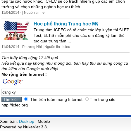
tiếp tại các nước khác, ICFEC sẽ có trách nhiệm giúp các em chọn
trường và chọn những ngành học ưu thích....
11/04/2014 - | Nguồn tin : -/-
Học phổ thông Trung học Mỹ
Trung tâm ICFEC có tổ chức các lớp luyện thi SLEP
Test, ELTiS miễn phí cho các em
đăng
ký làm thủ
tục qua trung tâm....
11/04/2014 - Phương Nhi | Nguồn tin : icfec
Tìm thấy tổng cộng 17 kết quả
Nếu kết quả này không như mong đợi, bạn hãy thử sử dụng công cụ
tìm kiếm của Google dưới đây!
Mở rộng trên Internet :
Tìm trên toàn mạng Internet
Tìm trong site
http://icfec.org
Xem bản:
Desktop
| Mobile
Powered by NukeViet 3.3.