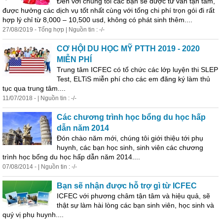
Đến với chúng tôi các bạn sẽ được tư vấn tận tâm,
được hưởng các dịch vụ tốt nhất cùng với tổng chi phí trọn gói đi rất
hợp lý chỉ từ 8,000 – 10,500 usd, không có phát sinh thêm....
27/08/2019 - Tổng hợp | Nguồn tin : -/-
CƠ HỘI DU HỌC MỸ PTTH 2019 - 2020
MIỄN PHÍ
Trung tâm ICFEC có tổ chức các lớp luyện thi SLEP
Test, ELTiS miễn phí cho các em
đăng
ký làm thủ
tục qua trung tâm....
11/07/2018 - | Nguồn tin : -/-
Các chương trình học bổng du học hấp
dẫn năm 2014
Đón chào năm mới, chúng tôi giới thiệu tới phụ
huynh, các bạn học sinh, sinh viên các chương
trình học bổng du học hấp dẫn năm 2014....
07/08/2014 - | Nguồn tin : -/-
Bạn sẽ nhận được hỗ trợ gì từ ICFEC
ICFEC với phương châm tận tâm và hiệu quả, sẽ
thật sự làm hài lòng các bạn sinh viên, học sinh và
quý vị phụ huynh....