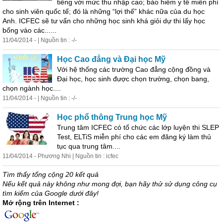
tiếng với mức thu nhập cao; bảo hiểm y tế miễn phí
cho sinh viên quốc tế; đó là những “lợi thế” khác nữa của du
học
Anh. ICFEC sẽ tư vấn cho những
học
sinh khá giỏi dự thi lấy
học
bổng
vào các......
11/04/2014 - | Nguồn tin : -/-
Học
Cao đẳng và Đại
học
Mỹ
Với hệ thống các trường Cao đẳng cộng đồng và
Đại
học
,
học
sinh được chọn trường, chọn bang,
chọn ngành
học
....
11/04/2014 - | Nguồn tin : -/-
Học
phổ thông Trung
học
Mỹ
Trung tâm ICFEC có tổ chức các lớp luyện thi SLEP
Test, ELTiS miễn phí cho các em đăng ký làm thủ
tục qua trung tâm....
11/04/2014 - Phương Nhi | Nguồn tin : icfec
Tìm thấy tổng cộng 20 kết quả
Nếu kết quả này không như mong đợi, bạn hãy thử sử dụng công cụ
tìm kiếm của Google dưới đây!
Mở rộng trên Internet :