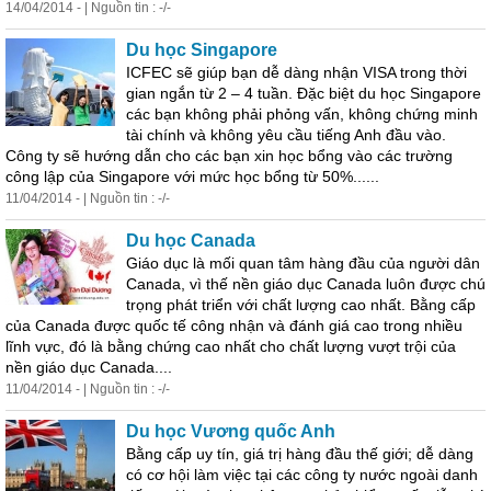
14/04/2014 - | Nguồn tin : -/-
Du
học
Singapore
ICFEC sẽ giúp bạn dễ dàng nhận VISA trong thời
gian ngắn từ 2 – 4 tuần. Đặc biệt du
học
Singapore
các bạn không phải phỏng vấn, không chứng minh
tài chính và không yêu cầu tiếng Anh đầu vào.
Công ty sẽ hướng dẫn cho các bạn xin
học
bổng
vào các trường
công lập của Singapore với mức
học
bổng
từ 50%......
11/04/2014 - | Nguồn tin : -/-
Du
học
Canada
Giáo dục là mối quan tâm hàng đầu của người dân
Canada, vì thế nền giáo dục Canada luôn được chú
trọng phát triển với chất lượng cao nhất. Bằng cấp
của Canada được quốc tế công nhận và đánh giá cao trong nhiều
lĩnh vực, đó là bằng chứng cao nhất cho chất lượng vượt trội của
nền giáo dục Canada....
11/04/2014 - | Nguồn tin : -/-
Du
học
Vương quốc Anh
Bằng cấp uy tín, giá trị hàng đầu thế giới; dễ dàng
có cơ hội làm việc tại các công ty nước ngoài danh