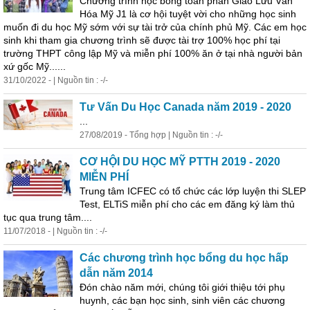
Chương trình
học
bổng
toàn phần Giao Lưu Văn
Hóa Mỹ J1 là cơ hội tuyệt vời cho những
học
sinh
muốn đi du
học
Mỹ sớm với sự tài trở của chính phủ Mỹ. Các em
học
sinh khi tham gia chương trình sẽ được tài trợ 100%
học
phí tại
trường THPT công lập Mỹ và miễn phí 100% ăn ở tại nhà người bản
xứ gốc Mỹ......
31/10/2022 - | Nguồn tin : -/-
Tư Vấn Du
Học
Canada năm 2019 - 2020
...
27/08/2019 - Tổng hợp | Nguồn tin : -/-
CƠ HỘI DU HỌC MỸ PTTH 2019 - 2020
MIỄN PHÍ
Trung tâm ICFEC có tổ chức các lớp luyện thi SLEP
Test, ELTiS miễn phí cho các em đăng ký làm thủ
tục qua trung tâm....
11/07/2018 - | Nguồn tin : -/-
Các chương trình
học
bổng
du
học
hấp
dẫn năm 2014
Đón chào năm mới, chúng tôi giới thiệu tới phụ
huynh, các bạn
học
sinh, sinh viên các chương