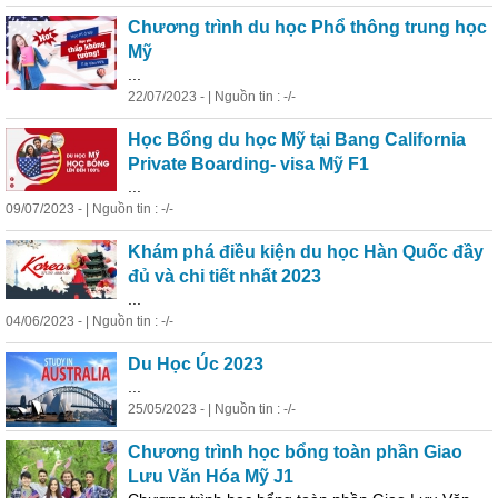
Chương trình du
học
Phổ thông trung
học
Mỹ
...
22/07/2023 - | Nguồn tin : -/-
Học
Bổng
du
học
Mỹ tại Bang California
Private Boarding- visa Mỹ F1
...
09/07/2023 - | Nguồn tin : -/-
Khám phá điều kiện du
học
Hàn Quốc đầy
đủ và chi tiết nhất 2023
...
04/06/2023 - | Nguồn tin : -/-
Du
Học
Úc 2023
...
25/05/2023 - | Nguồn tin : -/-
Chương trình
học
bổng
toàn phần Giao
Lưu Văn Hóa Mỹ J1