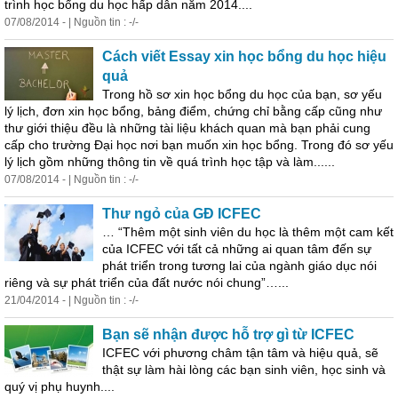
trình
học
bổng
du
học
hấp dẫn năm 2014....
07/08/2014 - | Nguồn tin : -/-
Cách viết Essay xin
học
bổng
du
học
hiệu
quả
Trong hồ sơ xin
học
bổng
du
học
của bạn, sơ yếu
lý lịch, đơn xin
học
bổng
, bảng điểm, chứng chỉ bằng cấp cũng như
thư giới thiệu đều là những tài liệu khách quan mà bạn phải cung
cấp cho trường Đại
học
nơi bạn muốn xin
học
bổng
. Trong đó sơ yếu
lý lịch gồm những thông tin về quá trình
học
tập và làm......
07/08/2014 - | Nguồn tin : -/-
Thư ngỏ của GĐ ICFEC
… “Thêm một sinh viên du
học
là thêm một cam kết
của ICFEC với tất cả những ai quan tâm đến sự
phát triển trong tương lai của ngành giáo dục nói
riêng và sự phát triển của đất nước nói chung”…...
21/04/2014 - | Nguồn tin : -/-
Bạn sẽ nhận được hỗ trợ gì từ ICFEC
ICFEC với phương châm tận tâm và hiệu quả, sẽ
thật sự làm hài lòng các bạn sinh viên,
học
sinh và
quý vị phụ huynh....