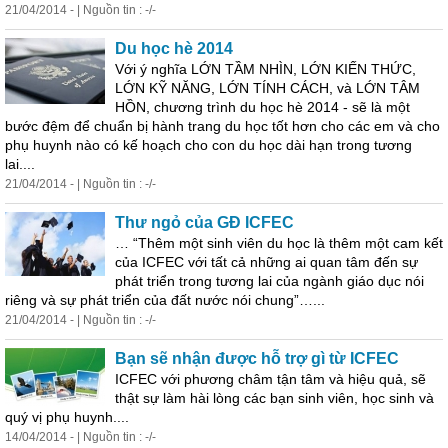
21/04/2014 - | Nguồn tin : -/-
Du học hè 2014
Với ý nghĩa LỚN TẦM NHÌN, LỚN KIẾN THỨC,
LỚN KỸ NĂNG, LỚN TÍNH CÁCH, và LỚN TÂM
HỒN, chương trình du học hè 2014 - sẽ là một
bước đệm để chuẩn bị hành trang du học tốt hơn cho các em và cho
phụ
huynh
nào có kế hoạch cho con du học dài hạn trong tương
lai....
21/04/2014 - | Nguồn tin : -/-
Thư ngỏ của GĐ ICFEC
… “Thêm một sinh viên du học là thêm một cam kết
của ICFEC với tất cả những ai quan tâm đến sự
phát triển trong tương lai của ngành giáo dục nói
riêng và sự phát triển của đất nước nói chung”…...
21/04/2014 - | Nguồn tin : -/-
Bạn sẽ nhận được hỗ trợ gì từ ICFEC
ICFEC với phương châm tận tâm và hiệu quả, sẽ
thật sự làm hài lòng các bạn sinh viên, học sinh và
quý vị
phụ
huynh
....
14/04/2014 - | Nguồn tin : -/-